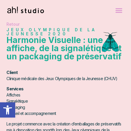
Retour
JEUX OLYMPIQUE DE LA
JEUNESSE 2020
Harmonie Visuelle : une
affiche, de la signalétique et
un packaging de préservatif
Client
Clinique médicale des Jeux Olympiques de la Jeunesse (CHUV)
Services
Affiches
Signalétique
Ouvrir la barre d’outils
Packaging
Conseil et accompagnement
Le projet commence avec la création d’emballages de préservatifs
mis à disposition des sportifs lors des Jeux olympiques de la