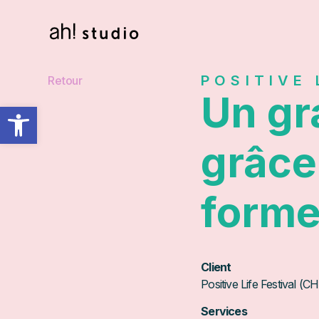
POSITIVE 
Retour
Un gr
Ouvrir la barre d’outils
grâce
form
Client
Positive Life Festival (
Services