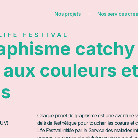
Nos projets
Nos services créa
LIFE FESTIVAL
aphisme catchy
 aux couleurs e
es
Chaque projet de
graphisme
est une aventure vi
CHUV)
delà de l’esthétique pour toucher les cœurs et c
Life Festival initiée par le Service des maladies
comme une puissante plateforme de combat con